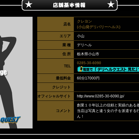
クレヨン
店名
(小山発デリバリーヘルス)
エリア
小山
業 種
デリヘル
住 所
栃木県小山市
0285-30-6090
TEL
最低料金
60分17000円
クレジット
オフィシャルサイト
http://www.0285-30-6090.jp/
創業１０年以上の信頼と実績のある
コメント
当店は写真と違う女の子を派遣する
ん！