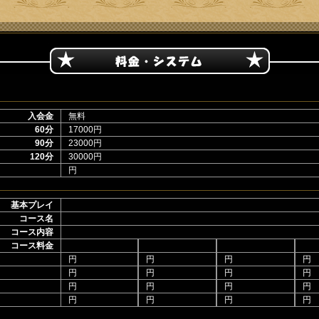
入会金
無料
60分
17000円
90分
23000円
120分
30000円
円
基本プレイ
コース名
コース内容
コース料金
円
円
円
円
円
円
円
円
円
円
円
円
円
円
円
円