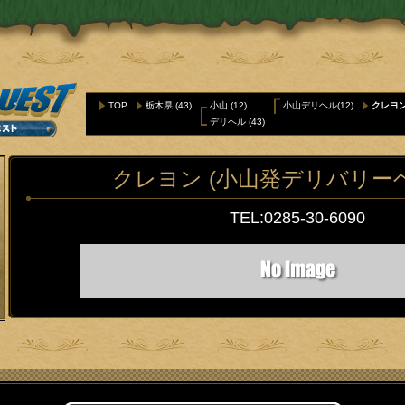
TOP
栃木県
(43)
小山
(12)
小山デリヘル(12)
クレヨ
デリヘル
(43)
クレヨン (小山発デリバリー
TEL:0285-30-6090