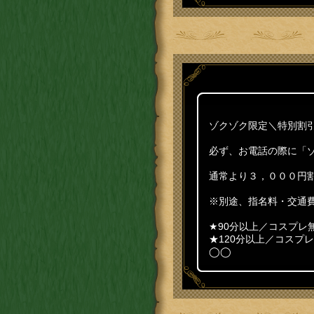
ゾクゾク限定＼特別割
必ず、お電話の際に「
通常より３，０００円
※別途、指名料・交通費1
★90分以上／コ
★120分以上／コスプ
◯◯