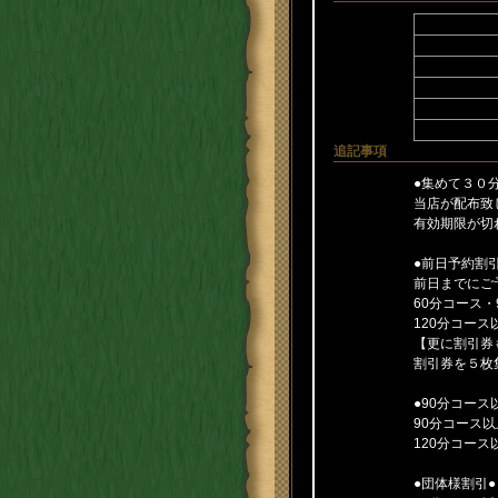
追記事項
●集めて３０
当店が配布致
有効期限が切
●前日予約割引
前日までにご
60分コース・
120分コース以
【更に割引券
割引券を５枚
●90分コース
90分コース
120分コー
●団体様割引●