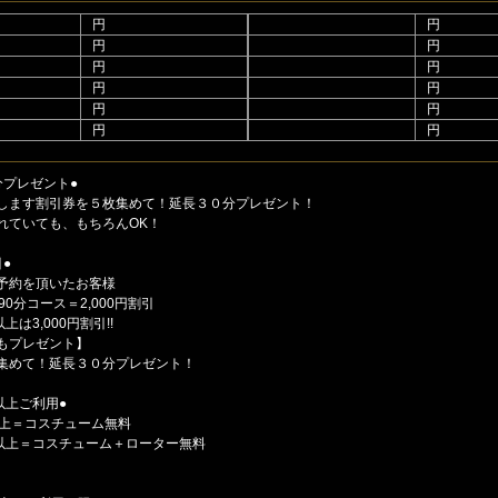
円
円
円
円
円
円
円
円
円
円
円
円
分プレゼント●
します割引券を５枚集めて！延長３０分プレゼント！
れていても、もちろんOK！
●
予約を頂いたお客様
90分コース＝2,000円割引
上は3,000円割引!!
もプレゼント】
集めて！延長３０分プレゼント！
以上ご利用●
以上＝コスチューム無料
ス以上＝コスチューム＋ローター無料