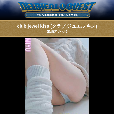
club jewel kiss (クラブ ジュエル キス)
(松山デリヘル)