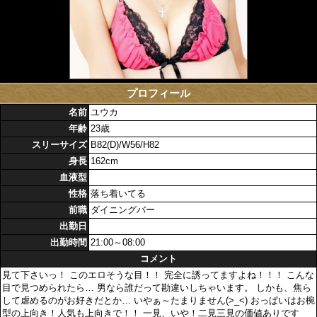
プロフィール
名前
ユウカ
年齢
23歳
スリーサイズ
B82(D)/W56/H82
身長
162cm
血液型
性格
落ち着いてる
前職
ダイニングバー
出勤日
出勤時間
21:00～08:00
コメント
見て下さいっ！ このエロそうな目！！ 完全に誘ってますよね！！！ こんな
目で見つめられたら… 男なら誰だって勘違いしちゃいます。 しかも、焦ら
して虐めるのがお好きだとか… いやぁ～たまりません(>_<) おっぱいはお椀
型の上向き！人気も上向きで！！ 一見、いや！二見三見の価値ありです