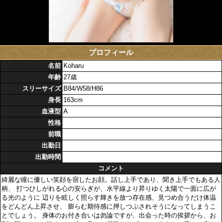
プロフィール
名前
Koharu
年齢
27歳
スリーサイズ
B84/W58/H86
身長
163cm
血液型
A
性格
前職
出勤日
出勤時間
コメント
綺麗な瞳に優しい笑顔を宿したお顔。話し上手であり、聞き上手でもある人
柄、 打つひしがれる心の安らぎが、水平線より昇りゆく太陽で一面に広が
る光のように 辺りを眩しく照らす輝きを放つ存在感、見つめ合うだけ体温
をどんどん上昇させ、 膨らむ期待感に押しつぶされそうになってしまうこ
とでしょう。 身体のお付き合いは勿論ですが、出会った時の挨拶から、お