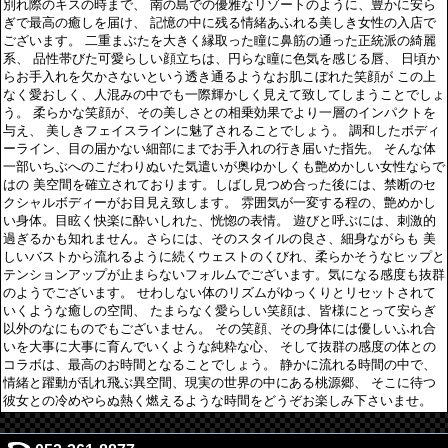
別れ際のキスの時まで、 南の島での優雅なリゾートのように、豊かに安ら
ぎで最高の癒しを届け、 記憶の中に残る情緒あふれる美しき女性の入店で
ございます。 二重まぶたを大きく縁取った瞳に鼻筋の通った正統派の綺麗
系、 品性帯びた可愛らしい顔立ちは、円らな瞳に色気を感じる唇、 日頃か
らお手入れを欠かさないという透き通るようなお肌こぼれた笑顔が この上
なく愛おしく、人混みの中でも一際輝かしく見えて致してしまうことでしょ
う。 柔らかな笑顔が、その美しさとの相乗効果でより一層のインパクトを
与え、 美しきフェイスラインに魅了されることでしょう。 調和したボディ
ーライン、目の届かない細部にまでお手入れの行き届いた指先。 そんな体
一部いちぶへのこだわりぬいた気遣いが奥ゆかしくも艶めかしい女性ならで
はの 美空間を確立されております。しばし見つめ合った後には、禁断のセ
クシャルボディーがお目見え致します。 雰囲気が一変する程の、艶めかし
い身体。目眩く快楽に酔いしれた、恍惚の表情。 遊びと呼ぶには、刺激的
過ぎるかも知れません。さらには、そのスタイルの良さ、細身ながらも 美
しいバストから流れるように続くウェストのくびれ、柔らかそうなヒップと
テンションアップが止まらないフォルムでございます。気になる感度も抜群
のようでございます。 せわしない体のリズムがゆっくりとリセットされて
いくような癒しの空間、 たまらなく愛らしい笑顔は、皆様にとって安らぎ
以外のなにものでもございません。 その笑顔、その身体には優しいふれ合
いを大事に大事に育んでいくような純粋な心、 そして抜群の感度の体との
コラボは、最高のお時間となることでしょう。 静かに流れる時間の中で、
情緒と躍動が乱れ飛ぶ異空間、現実の世界の中にある桃源郷、 そこに待つ
彼女との冷めやらぬ熱く燃えるような時間をどうぞお楽しみ下さいませ。