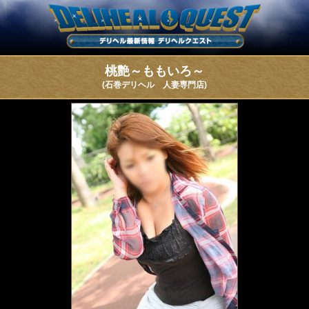
桃艶～ももいろ～
(石巻デリヘル 人妻専門店)