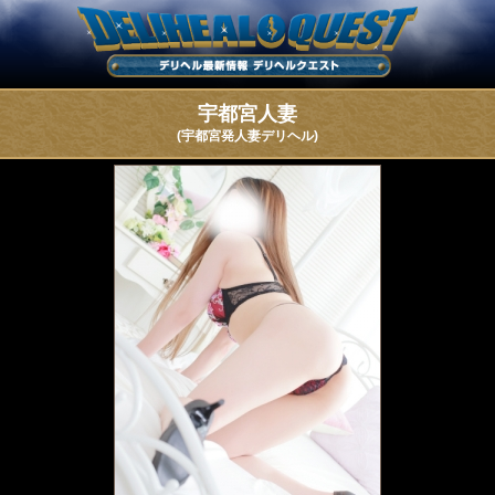
宇都宮人妻
(宇都宮発人妻デリヘル)