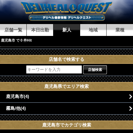
店舗一覧
本日出勤
新人
地域
業種
鹿児島市 で 0 件Hit
店舗名で検索する
店舗検索
鹿児島県でエリア検索
鹿児島市(4)
霧島/他(4)
鹿児島市でカテゴリ検索