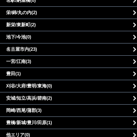
名駅/納屋橋(0)
栄/錦/丸の内(2)
新栄/東新町(2)
池下/今池(0)
名古屋市内(23)
一宮/江南(3)
豊田(1)
刈谷/大府/豊明/東海(0)
安城/知立/高浜/碧南(2)
岡崎/西尾/蒲郡(3)
豊橋/新城/豊川/田原(1)
他エリア(0)