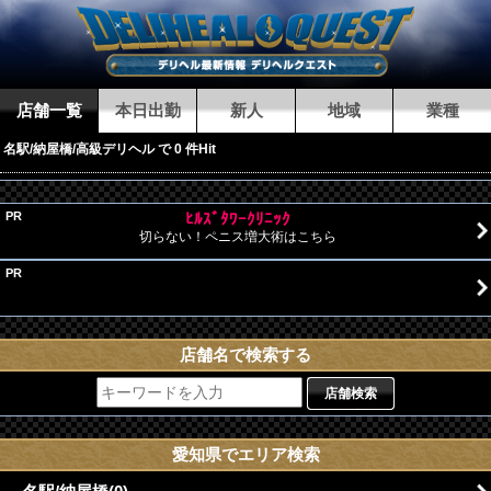
店舗一覧
本日出勤
新人
地域
業種
名駅/納屋橋/高級デリヘル で 0 件Hit
PR
ﾋﾙｽﾞﾀﾜｰｸﾘﾆｯｸ
切らない！ペニス増大術はこちら
PR
店舗名で検索する
店舗検索
愛知県でエリア検索